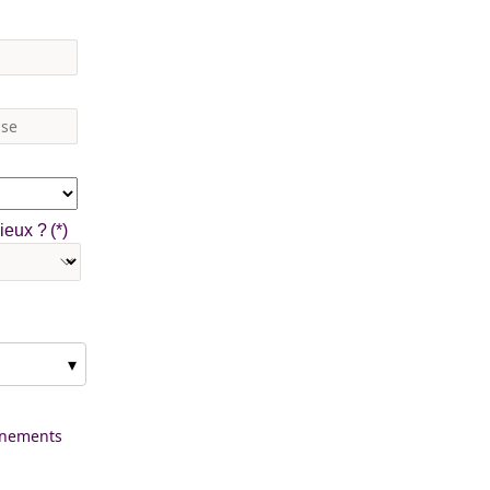
mieux ?
▾
vénements