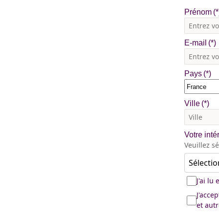
Prénom
E-mail
Pays
Ville
Votre inté
Veuillez s
Sélectio
J'ai lu
J'acce
et aut