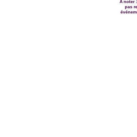
A noter 
pas r
événeme