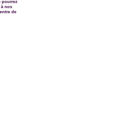
e pourrez
 à nos
entre de